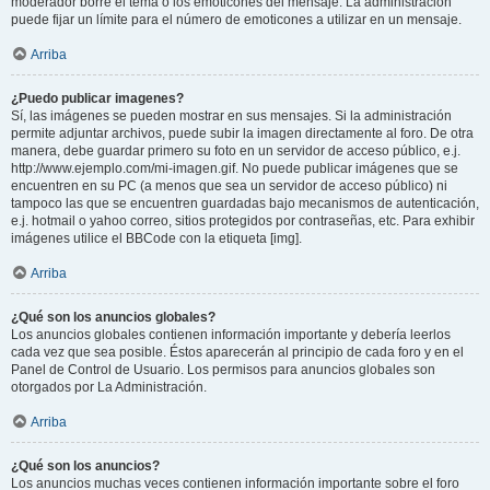
moderador borre el tema o los emoticones del mensaje. La administración
puede fijar un límite para el número de emoticones a utilizar en un mensaje.
Arriba
¿Puedo publicar imagenes?
Sí, las imágenes se pueden mostrar en sus mensajes. Si la administración
permite adjuntar archivos, puede subir la imagen directamente al foro. De otra
manera, debe guardar primero su foto en un servidor de acceso público, e.j.
http://www.ejemplo.com/mi-imagen.gif. No puede publicar imágenes que se
encuentren en su PC (a menos que sea un servidor de acceso público) ni
tampoco las que se encuentren guardadas bajo mecanismos de autenticación,
e.j. hotmail o yahoo correo, sitios protegidos por contraseñas, etc. Para exhibir
imágenes utilice el BBCode con la etiqueta [img].
Arriba
¿Qué son los anuncios globales?
Los anuncios globales contienen información importante y debería leerlos
cada vez que sea posible. Éstos aparecerán al principio de cada foro y en el
Panel de Control de Usuario. Los permisos para anuncios globales son
otorgados por La Administración.
Arriba
¿Qué son los anuncios?
Los anuncios muchas veces contienen información importante sobre el foro