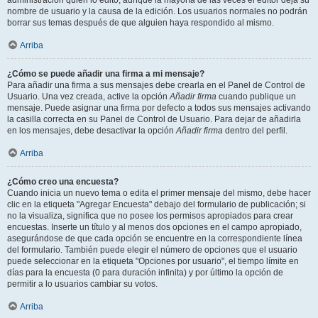
administración quién lo editó, aunque la mayoría de las veces el editor deja su
nombre de usuario y la causa de la edición. Los usuarios normales no podrán
borrar sus temas después de que alguien haya respondido al mismo.
Arriba
¿Cómo se puede añadir una firma a mi mensaje?
Para añadir una firma a sus mensajes debe crearla en el Panel de Control de
Usuario. Una vez creada, active la opción
Añadir firma
cuando publique un
mensaje. Puede asignar una firma por defecto a todos sus mensajes activando
la casilla correcta en su Panel de Control de Usuario. Para dejar de añadirla
en los mensajes, debe desactivar la opción
Añadir firma
dentro del perfil.
Arriba
¿Cómo creo una encuesta?
Cuando inicia un nuevo tema o edita el primer mensaje del mismo, debe hacer
clic en la etiqueta "Agregar Encuesta" debajo del formulario de publicación; si
no la visualiza, significa que no posee los permisos apropiados para crear
encuestas. Inserte un título y al menos dos opciones en el campo apropiado,
asegurándose de que cada opción se encuentre en la correspondiente línea
del formulario. También puede elegir el número de opciones que el usuario
puede seleccionar en la etiqueta "Opciones por usuario", el tiempo límite en
días para la encuesta (0 para duración infinita) y por último la opción de
permitir a lo usuarios cambiar su votos.
Arriba