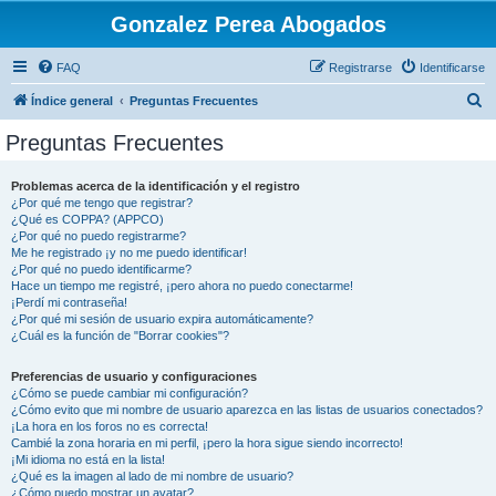
Gonzalez Perea Abogados
FAQ
Registrarse
Identificarse
B
Índice general
Preguntas Frecuentes
u
Preguntas Frecuentes
s
c
Problemas acerca de la identificación y el registro
¿Por qué me tengo que registrar?
a
¿Qué es COPPA? (APPCO)
r
¿Por qué no puedo registrarme?
Me he registrado ¡y no me puedo identificar!
¿Por qué no puedo identificarme?
Hace un tiempo me registré, ¡pero ahora no puedo conectarme!
¡Perdí mi contraseña!
¿Por qué mi sesión de usuario expira automáticamente?
¿Cuál es la función de "Borrar cookies"?
Preferencias de usuario y configuraciones
¿Cómo se puede cambiar mi configuración?
¿Cómo evito que mi nombre de usuario aparezca en las listas de usuarios conectados?
¡La hora en los foros no es correcta!
Cambié la zona horaria en mi perfil, ¡pero la hora sigue siendo incorrecto!
¡Mi idioma no está en la lista!
¿Qué es la imagen al lado de mi nombre de usuario?
¿Cómo puedo mostrar un avatar?