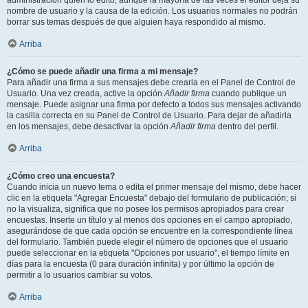
administración quién lo editó, aunque la mayoría de las veces el editor deja su
nombre de usuario y la causa de la edición. Los usuarios normales no podrán
borrar sus temas después de que alguien haya respondido al mismo.
Arriba
¿Cómo se puede añadir una firma a mi mensaje?
Para añadir una firma a sus mensajes debe crearla en el Panel de Control de
Usuario. Una vez creada, active la opción
Añadir firma
cuando publique un
mensaje. Puede asignar una firma por defecto a todos sus mensajes activando
la casilla correcta en su Panel de Control de Usuario. Para dejar de añadirla
en los mensajes, debe desactivar la opción
Añadir firma
dentro del perfil.
Arriba
¿Cómo creo una encuesta?
Cuando inicia un nuevo tema o edita el primer mensaje del mismo, debe hacer
clic en la etiqueta "Agregar Encuesta" debajo del formulario de publicación; si
no la visualiza, significa que no posee los permisos apropiados para crear
encuestas. Inserte un título y al menos dos opciones en el campo apropiado,
asegurándose de que cada opción se encuentre en la correspondiente línea
del formulario. También puede elegir el número de opciones que el usuario
puede seleccionar en la etiqueta "Opciones por usuario", el tiempo límite en
días para la encuesta (0 para duración infinita) y por último la opción de
permitir a lo usuarios cambiar su votos.
Arriba