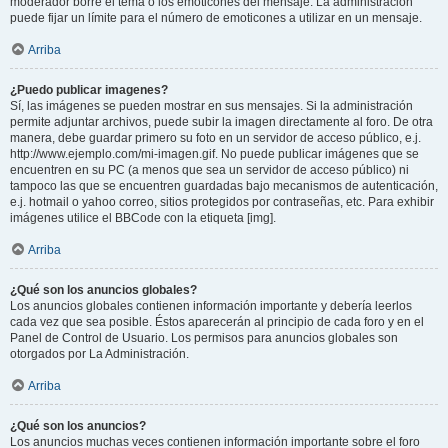
moderador borre el tema o los emoticones del mensaje. La administración
puede fijar un límite para el número de emoticones a utilizar en un mensaje.
Arriba
¿Puedo publicar imagenes?
Sí, las imágenes se pueden mostrar en sus mensajes. Si la administración
permite adjuntar archivos, puede subir la imagen directamente al foro. De otra
manera, debe guardar primero su foto en un servidor de acceso público, e.j.
http://www.ejemplo.com/mi-imagen.gif. No puede publicar imágenes que se
encuentren en su PC (a menos que sea un servidor de acceso público) ni
tampoco las que se encuentren guardadas bajo mecanismos de autenticación,
e.j. hotmail o yahoo correo, sitios protegidos por contraseñas, etc. Para exhibir
imágenes utilice el BBCode con la etiqueta [img].
Arriba
¿Qué son los anuncios globales?
Los anuncios globales contienen información importante y debería leerlos
cada vez que sea posible. Éstos aparecerán al principio de cada foro y en el
Panel de Control de Usuario. Los permisos para anuncios globales son
otorgados por La Administración.
Arriba
¿Qué son los anuncios?
Los anuncios muchas veces contienen información importante sobre el foro