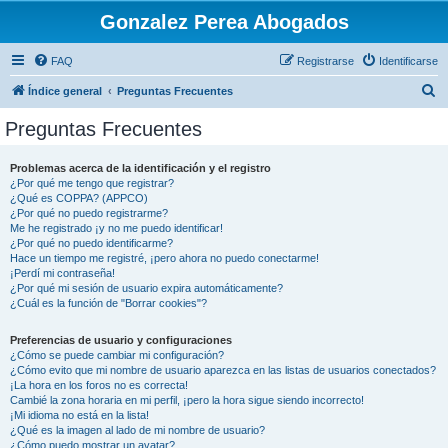
Gonzalez Perea Abogados
FAQ
Registrarse
Identificarse
B
Índice general
Preguntas Frecuentes
u
Preguntas Frecuentes
s
c
Problemas acerca de la identificación y el registro
¿Por qué me tengo que registrar?
a
¿Qué es COPPA? (APPCO)
r
¿Por qué no puedo registrarme?
Me he registrado ¡y no me puedo identificar!
¿Por qué no puedo identificarme?
Hace un tiempo me registré, ¡pero ahora no puedo conectarme!
¡Perdí mi contraseña!
¿Por qué mi sesión de usuario expira automáticamente?
¿Cuál es la función de "Borrar cookies"?
Preferencias de usuario y configuraciones
¿Cómo se puede cambiar mi configuración?
¿Cómo evito que mi nombre de usuario aparezca en las listas de usuarios conectados?
¡La hora en los foros no es correcta!
Cambié la zona horaria en mi perfil, ¡pero la hora sigue siendo incorrecto!
¡Mi idioma no está en la lista!
¿Qué es la imagen al lado de mi nombre de usuario?
¿Cómo puedo mostrar un avatar?