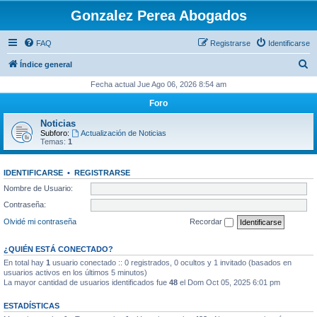
Gonzalez Perea Abogados
FAQ
Registrarse
Identificarse
B
Índice general
u
Fecha actual Jue Ago 06, 2026 8:54 am
s
Foro
c
Noticias
a
Subforo:
Actualización de Noticias
Temas:
1
r
IDENTIFICARSE
•
REGISTRARSE
Nombre de Usuario:
Contraseña:
Olvidé mi contraseña
Recordar
¿QUIÉN ESTÁ CONECTADO?
En total hay
1
usuario conectado :: 0 registrados, 0 ocultos y 1 invitado (basados en
usuarios activos en los últimos 5 minutos)
La mayor cantidad de usuarios identificados fue
48
el Dom Oct 05, 2025 6:01 pm
ESTADÍSTICAS