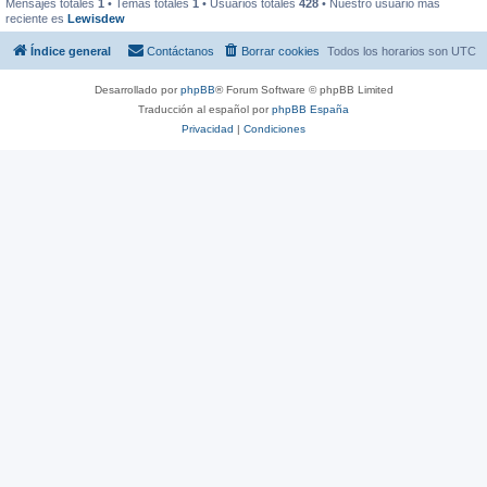
Mensajes totales
1
• Temas totales
1
• Usuarios totales
428
• Nuestro usuario más
reciente es
Lewisdew
Índice general
Contáctanos
Borrar cookies
Todos los horarios son
UTC
Desarrollado por
phpBB
® Forum Software © phpBB Limited
Traducción al español por
phpBB España
Privacidad
|
Condiciones