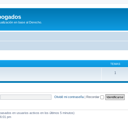
bogados
tualización en base al Derecho.
TEMAS
1
Olvidé mi contraseña
|
Recordar
(basados en usuarios activos en los últimos 5 minutos)
 6:01 pm