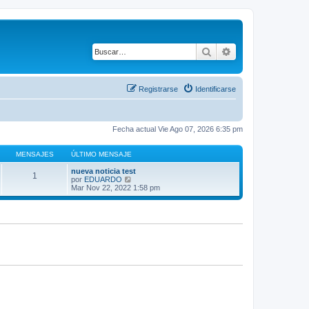
Buscar
Búsqueda avanza
Registrarse
Identificarse
Fecha actual Vie Ago 07, 2026 6:35 pm
MENSAJES
ÚLTIMO MENSAJE
nueva noticia test
1
V
por
EDUARDO
e
Mar Nov 22, 2022 1:58 pm
r
ú
l
t
i
m
o
m
e
n
s
a
j
e