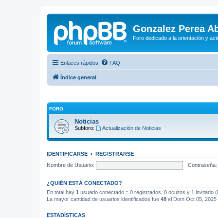
Gonzalez Perea A
Foro dedicado a la orientación y ac
Enlaces rápidos
FAQ
Índice general
FORO
Noticias
Subforo:
Actualización de Noticias
IDENTIFICARSE
•
REGISTRARSE
Nombre de Usuario:
Contraseña:
¿QUIÉN ESTÁ CONECTADO?
En total hay
1
usuario conectado :: 0 registrados, 0 ocultos y 1 invitado 
La mayor cantidad de usuarios identificados fue
48
el Dom Oct 05, 2025
ESTADÍSTICAS