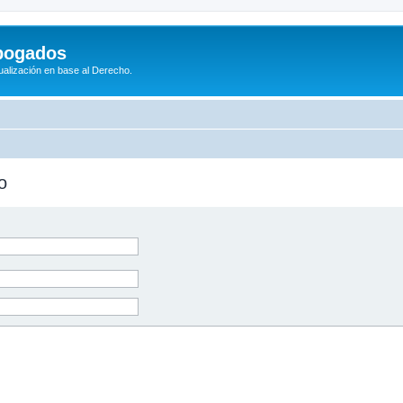
bogados
tualización en base al Derecho.
o