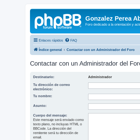
Gonzalez Perea A
Foro dedicado a la orientación y ac
Enlaces rápidos
FAQ
Índice general
Contactar con un Administrador del Foro
Contactar con un Administrador del For
Destinatario:
Administrador
Tu dirección de correo
electrónico:
Tu nombre:
Asunto:
Cuerpo del mensaje:
Este mensaje será enviado como
texto plano, no incluyas HTML o
BBCode. La dirección del
remitente será tu dirección de
email.