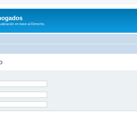
bogados
tualización en base al Derecho.
o