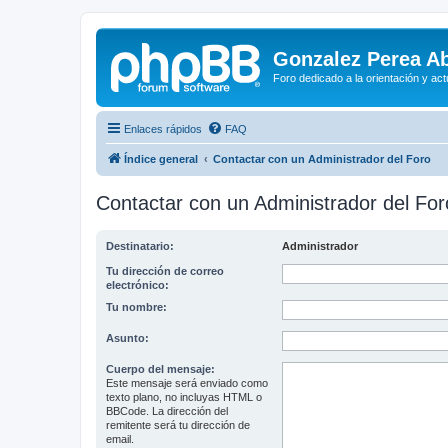
Gonzalez Perea A
Foro dedicado a la orientación y ac
Enlaces rápidos
FAQ
Índice general
Contactar con un Administrador del Foro
Contactar con un Administrador del For
Destinatario:
Administrador
Tu dirección de correo
electrónico:
Tu nombre:
Asunto:
Cuerpo del mensaje:
Este mensaje será enviado como
texto plano, no incluyas HTML o
BBCode. La dirección del
remitente será tu dirección de
email.