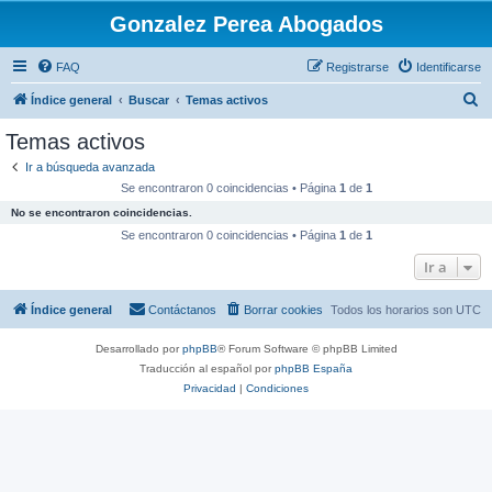
Gonzalez Perea Abogados
FAQ
Registrarse
Identificarse
B
Índice general
Buscar
Temas activos
u
Temas activos
s
Ir a búsqueda avanzada
c
Se encontraron 0 coincidencias • Página
1
de
1
a
No se encontraron coincidencias.
r
Se encontraron 0 coincidencias • Página
1
de
1
Ir a
Índice general
Contáctanos
Borrar cookies
Todos los horarios son
UTC
Desarrollado por
phpBB
® Forum Software © phpBB Limited
Traducción al español por
phpBB España
Privacidad
|
Condiciones