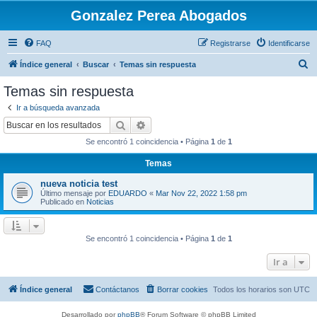
Gonzalez Perea Abogados
FAQ
Registrarse
Identificarse
B
Índice general
Buscar
Temas sin respuesta
u
Temas sin respuesta
s
Ir a búsqueda avanzada
c
Buscar
Búsqueda avanzada
a
Se encontró 1 coincidencia • Página
1
de
1
r
Temas
nueva noticia test
Último mensaje por
EDUARDO
«
Mar Nov 22, 2022 1:58 pm
Publicado en
Noticias
Se encontró 1 coincidencia • Página
1
de
1
Ir a
Índice general
Contáctanos
Borrar cookies
Todos los horarios son
UTC
Desarrollado por
phpBB
® Forum Software © phpBB Limited