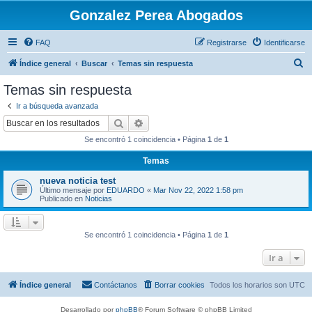
Gonzalez Perea Abogados
FAQ
Registrarse
Identificarse
B
Índice general
Buscar
Temas sin respuesta
u
Temas sin respuesta
s
Ir a búsqueda avanzada
c
Buscar
Búsqueda avanzada
a
Se encontró 1 coincidencia • Página
1
de
1
r
Temas
nueva noticia test
Último mensaje por
EDUARDO
«
Mar Nov 22, 2022 1:58 pm
Publicado en
Noticias
Se encontró 1 coincidencia • Página
1
de
1
Ir a
Índice general
Contáctanos
Borrar cookies
Todos los horarios son
UTC
Desarrollado por
phpBB
® Forum Software © phpBB Limited