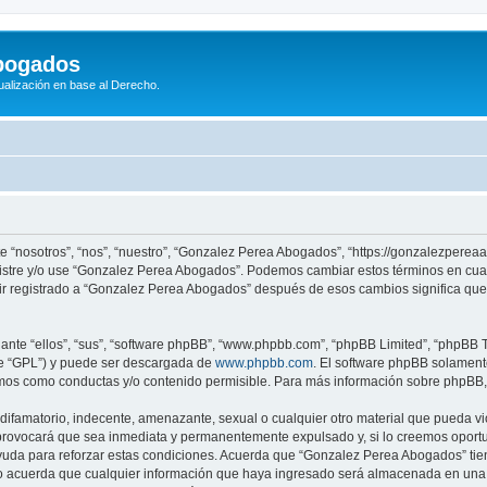
bogados
tualización en base al Derecho.
e “nosotros”, “nos”, “nuestro”, “Gonzalez Perea Abogados”, “https://gonzalezpere
registre y/o use “Gonzalez Perea Abogados”. Podemos cambiar estos términos en cua
ir registrado a “Gonzalez Perea Abogados” después de esos cambios significa qu
nte “ellos”, “sus”, “software phpBB”, “www.phpbb.com”, “phpBB Limited”, “phpBB Te
te “GPL”) y puede ser descargada de
www.phpbb.com
. El software phpBB solamente
os como conductas y/o contenido permisible. Para más información sobre phpBB, p
difamatorio, indecente, amenazante, sexual o cualquier otro material que pueda vi
rovocará que sea inmediata y permanentemente expulsado y, si lo creemos oportuno
yuda para reforzar estas condiciones. Acuerda que “Gonzalez Perea Abogados” tiene
 acuerda que cualquier información que haya ingresado será almacenada en una 