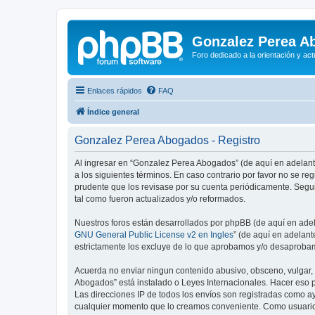
Gonzalez Perea A
Foro dedicado a la orientación y ac
Enlaces rápidos
FAQ
Índice general
Gonzalez Perea Abogados - Registro
Al ingresar en “Gonzalez Perea Abogados” (de aquí en adelant
a los siguientes términos. En caso contrario por favor no se 
prudente que los revisase por su cuenta periódicamente. Segu
tal como fueron actualizados y/o reformados.
Nuestros foros están desarrollados por phpBB (de aquí en adela
GNU General Public License v2 en Ingles
” (de aquí en adelan
estrictamente los excluye de lo que aprobamos y/o desaprobam
Acuerda no enviar ningun contenido abusivo, obsceno, vulgar, 
Abogados” está instalado o Leyes Internacionales. Hacer eso p
Las direcciones IP de todos los envíos son registradas como a
cualquier momento que lo creamos conveniente. Como usuario