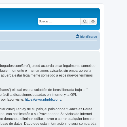
Buscar
Búsqueda avanza
Identificarse
aabogados.com/foro”), usted acuerda estar legalmente sometido
lquier momento e intentaríamos avisarle, sin embargo sería
e acuerda estar legalmente sometido a esos nuevos términos
ams”) el cual es una solución de foros liberada bajo la “
 facilita discusiones basadas en Internet y la GPL
or favor visite:
https://www.phpbb.com/
.
olar cualquier ley de su país, el país donde “Gonzalez Perea
, con notificación a su Proveedor de Servicios de Internet.
 derecho a eliminar, editar, mover o cerrar cualquier tema en
base de datos. Dado que esta información no será compartida