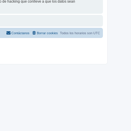
o de hacking que conlleve a que los datos sean
Contáctanos
Borrar cookies
Todos los horarios son
UTC