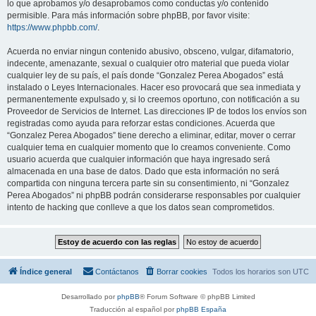
lo que aprobamos y/o desaprobamos como conductas y/o contenido
permisible. Para más información sobre phpBB, por favor visite:
https://www.phpbb.com/
.
Acuerda no enviar ningun contenido abusivo, obsceno, vulgar, difamatorio,
indecente, amenazante, sexual o cualquier otro material que pueda violar
cualquier ley de su país, el país donde “Gonzalez Perea Abogados” está
instalado o Leyes Internacionales. Hacer eso provocará que sea inmediata y
permanentemente expulsado y, si lo creemos oportuno, con notificación a su
Proveedor de Servicios de Internet. Las direcciones IP de todos los envíos son
registradas como ayuda para reforzar estas condiciones. Acuerda que
“Gonzalez Perea Abogados” tiene derecho a eliminar, editar, mover o cerrar
cualquier tema en cualquier momento que lo creamos conveniente. Como
usuario acuerda que cualquier información que haya ingresado será
almacenada en una base de datos. Dado que esta información no será
compartida con ninguna tercera parte sin su consentimiento, ni “Gonzalez
Perea Abogados” ni phpBB podrán considerarse responsables por cualquier
intento de hacking que conlleve a que los datos sean comprometidos.
Índice general
Contáctanos
Borrar cookies
Todos los horarios son
UTC
Desarrollado por
phpBB
® Forum Software © phpBB Limited
Traducción al español por
phpBB España