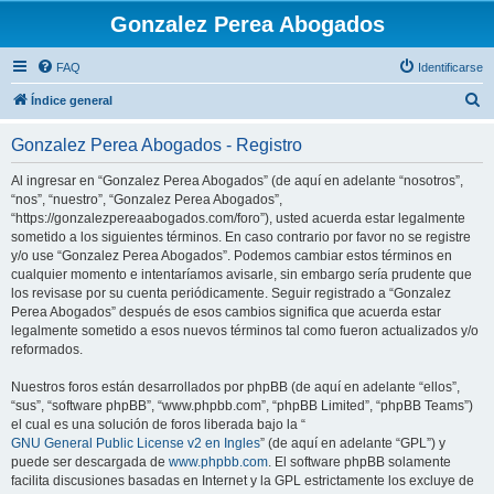
Gonzalez Perea Abogados
FAQ
Identificarse
B
Índice general
u
Gonzalez Perea Abogados - Registro
s
c
Al ingresar en “Gonzalez Perea Abogados” (de aquí en adelante “nosotros”,
“nos”, “nuestro”, “Gonzalez Perea Abogados”,
a
“https://gonzalezpereaabogados.com/foro”), usted acuerda estar legalmente
r
sometido a los siguientes términos. En caso contrario por favor no se registre
y/o use “Gonzalez Perea Abogados”. Podemos cambiar estos términos en
cualquier momento e intentaríamos avisarle, sin embargo sería prudente que
los revisase por su cuenta periódicamente. Seguir registrado a “Gonzalez
Perea Abogados” después de esos cambios significa que acuerda estar
legalmente sometido a esos nuevos términos tal como fueron actualizados y/o
reformados.
Nuestros foros están desarrollados por phpBB (de aquí en adelante “ellos”,
“sus”, “software phpBB”, “www.phpbb.com”, “phpBB Limited”, “phpBB Teams”)
el cual es una solución de foros liberada bajo la “
GNU General Public License v2 en Ingles
” (de aquí en adelante “GPL”) y
puede ser descargada de
www.phpbb.com
. El software phpBB solamente
facilita discusiones basadas en Internet y la GPL estrictamente los excluye de