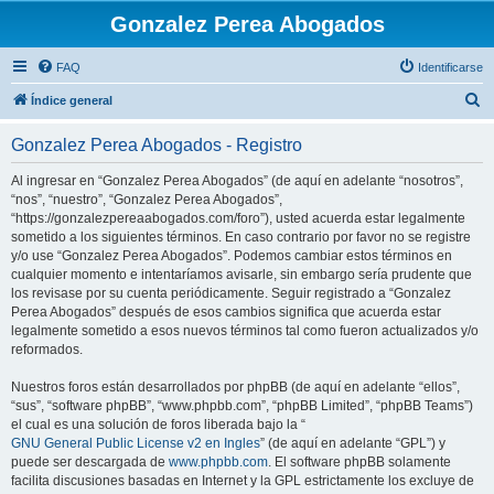
Gonzalez Perea Abogados
FAQ
Identificarse
B
Índice general
u
Gonzalez Perea Abogados - Registro
s
c
Al ingresar en “Gonzalez Perea Abogados” (de aquí en adelante “nosotros”,
“nos”, “nuestro”, “Gonzalez Perea Abogados”,
a
“https://gonzalezpereaabogados.com/foro”), usted acuerda estar legalmente
r
sometido a los siguientes términos. En caso contrario por favor no se registre
y/o use “Gonzalez Perea Abogados”. Podemos cambiar estos términos en
cualquier momento e intentaríamos avisarle, sin embargo sería prudente que
los revisase por su cuenta periódicamente. Seguir registrado a “Gonzalez
Perea Abogados” después de esos cambios significa que acuerda estar
legalmente sometido a esos nuevos términos tal como fueron actualizados y/o
reformados.
Nuestros foros están desarrollados por phpBB (de aquí en adelante “ellos”,
“sus”, “software phpBB”, “www.phpbb.com”, “phpBB Limited”, “phpBB Teams”)
el cual es una solución de foros liberada bajo la “
GNU General Public License v2 en Ingles
” (de aquí en adelante “GPL”) y
puede ser descargada de
www.phpbb.com
. El software phpBB solamente
facilita discusiones basadas en Internet y la GPL estrictamente los excluye de