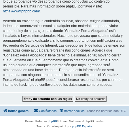
lo que aprobamos y/o desaprobamos como conductas y/o contenido
permisible. Para más información sobre phpBB, por favor visite:
https://www.phpbb.com/
.
Acuerda no enviar ningun contenido abusivo, obsceno, vulgar, difamatorio,
indecente, amenazante, sexual o cualquier otro material que pueda violar
cualquier ley de su país, el país donde “Gonzalez Perea Abogados” está
instalado o Leyes Internacionales. Hacer eso provocará que sea inmediata y
permanentemente expulsado y, si lo creemos oportuno, con notificación a su
Proveedor de Servicios de Internet. Las direcciones IP de todos los envíos son
registradas como ayuda para reforzar estas condiciones. Acuerda que
“Gonzalez Perea Abogados” tiene derecho a eliminar, editar, mover o cerrar
cualquier tema en cualquier momento que lo creamos conveniente. Como
usuario acuerda que cualquier información que haya ingresado será
almacenada en una base de datos. Dado que esta información no será
compartida con ninguna tercera parte sin su consentimiento, ni “Gonzalez
Perea Abogados” ni phpBB podrán considerarse responsables por cualquier
intento de hacking que conlleve a que los datos sean comprometidos.
Índice general
Contáctanos
Borrar cookies
Todos los horarios son
UTC
Desarrollado por
phpBB
® Forum Software © phpBB Limited
Traducción al español por
phpBB España