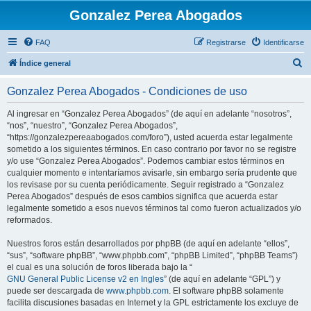
Gonzalez Perea Abogados
FAQ
Registrarse
Identificarse
B
Índice general
u
Gonzalez Perea Abogados - Condiciones de uso
s
c
Al ingresar en “Gonzalez Perea Abogados” (de aquí en adelante “nosotros”,
“nos”, “nuestro”, “Gonzalez Perea Abogados”,
a
“https://gonzalezpereaabogados.com/foro”), usted acuerda estar legalmente
r
sometido a los siguientes términos. En caso contrario por favor no se registre
y/o use “Gonzalez Perea Abogados”. Podemos cambiar estos términos en
cualquier momento e intentaríamos avisarle, sin embargo sería prudente que
los revisase por su cuenta periódicamente. Seguir registrado a “Gonzalez
Perea Abogados” después de esos cambios significa que acuerda estar
legalmente sometido a esos nuevos términos tal como fueron actualizados y/o
reformados.
Nuestros foros están desarrollados por phpBB (de aquí en adelante “ellos”,
“sus”, “software phpBB”, “www.phpbb.com”, “phpBB Limited”, “phpBB Teams”)
el cual es una solución de foros liberada bajo la “
GNU General Public License v2 en Ingles
” (de aquí en adelante “GPL”) y
puede ser descargada de
www.phpbb.com
. El software phpBB solamente
facilita discusiones basadas en Internet y la GPL estrictamente los excluye de