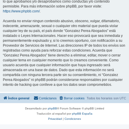
lo que aprobamos y/o desaprobamos como conductas y/o contenido
permisible. Para más información sobre phpBB, por favor visite:
https://www.phpbb.com/
.
Acuerda no enviar ningun contenido abusivo, obsceno, vulgar, difamatorio,
indecente, amenazante, sexual o cualquier otro material que pueda violar
cualquier ley de su país, el país donde “Gonzalez Perea Abogados” está
instalado o Leyes Internacionales. Hacer eso provocará que sea inmediata y
permanentemente expulsado y, si lo creemos oportuno, con notificación a su
Proveedor de Servicios de Internet. Las direcciones IP de todos los envíos son
registradas como ayuda para reforzar estas condiciones. Acuerda que
“Gonzalez Perea Abogados” tiene derecho a eliminar, editar, mover o cerrar
cualquier tema en cualquier momento que lo creamos conveniente. Como
usuario acuerda que cualquier información que haya ingresado será
almacenada en una base de datos. Dado que esta información no será
compartida con ninguna tercera parte sin su consentimiento, ni “Gonzalez
Perea Abogados” ni phpBB podrán considerarse responsables por cualquier
intento de hacking que conlleve a que los datos sean comprometidos.
Índice general
Contáctanos
Borrar cookies
Todos los horarios son
UTC
Desarrollado por
phpBB
® Forum Software © phpBB Limited
Traducción al español por
phpBB España
Privacidad
|
Condiciones