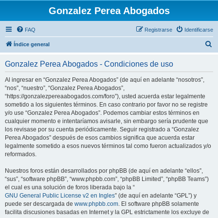
Gonzalez Perea Abogados
FAQ
Registrarse
Identificarse
B
Índice general
u
Gonzalez Perea Abogados - Condiciones de uso
s
c
Al ingresar en “Gonzalez Perea Abogados” (de aquí en adelante “nosotros”,
“nos”, “nuestro”, “Gonzalez Perea Abogados”,
a
“https://gonzalezpereaabogados.com/foro”), usted acuerda estar legalmente
r
sometido a los siguientes términos. En caso contrario por favor no se registre
y/o use “Gonzalez Perea Abogados”. Podemos cambiar estos términos en
cualquier momento e intentaríamos avisarle, sin embargo sería prudente que
los revisase por su cuenta periódicamente. Seguir registrado a “Gonzalez
Perea Abogados” después de esos cambios significa que acuerda estar
legalmente sometido a esos nuevos términos tal como fueron actualizados y/o
reformados.
Nuestros foros están desarrollados por phpBB (de aquí en adelante “ellos”,
“sus”, “software phpBB”, “www.phpbb.com”, “phpBB Limited”, “phpBB Teams”)
el cual es una solución de foros liberada bajo la “
GNU General Public License v2 en Ingles
” (de aquí en adelante “GPL”) y
puede ser descargada de
www.phpbb.com
. El software phpBB solamente
facilita discusiones basadas en Internet y la GPL estrictamente los excluye de