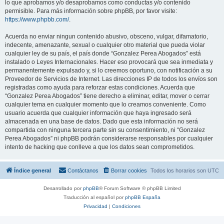
lo que aprobamos y/o desaprobamos como conductas y/o contenido
permisible. Para más información sobre phpBB, por favor visite:
https://www.phpbb.com/
.
Acuerda no enviar ningun contenido abusivo, obsceno, vulgar, difamatorio,
indecente, amenazante, sexual o cualquier otro material que pueda violar
cualquier ley de su país, el país donde “Gonzalez Perea Abogados” está
instalado o Leyes Internacionales. Hacer eso provocará que sea inmediata y
permanentemente expulsado y, si lo creemos oportuno, con notificación a su
Proveedor de Servicios de Internet. Las direcciones IP de todos los envíos son
registradas como ayuda para reforzar estas condiciones. Acuerda que
“Gonzalez Perea Abogados” tiene derecho a eliminar, editar, mover o cerrar
cualquier tema en cualquier momento que lo creamos conveniente. Como
usuario acuerda que cualquier información que haya ingresado será
almacenada en una base de datos. Dado que esta información no será
compartida con ninguna tercera parte sin su consentimiento, ni “Gonzalez
Perea Abogados” ni phpBB podrán considerarse responsables por cualquier
intento de hacking que conlleve a que los datos sean comprometidos.
Índice general
Contáctanos
Borrar cookies
Todos los horarios son
UTC
Desarrollado por
phpBB
® Forum Software © phpBB Limited
Traducción al español por
phpBB España
Privacidad
|
Condiciones